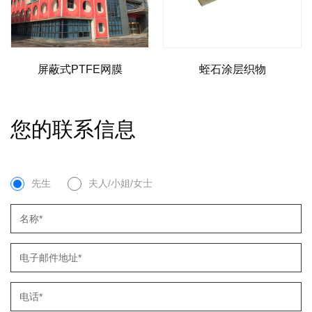
E网膜
蛭石涂层织物
铂金结构膜
您的联系信息
先生
夫人/小姐/女士