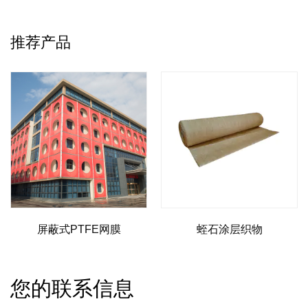
推荐产品
网膜
蛭石涂层织物
铂金结构膜材
您的联系信息