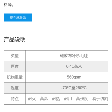
料等。
现在就联系
产品说明
类型
硅胶布冷杉毛毯
厚度
0.41毫米
织物重量
560gsm
温度
-70ºC至260ºC
特点
耐火，高温，耐热，耐用，高强度，易于切割和