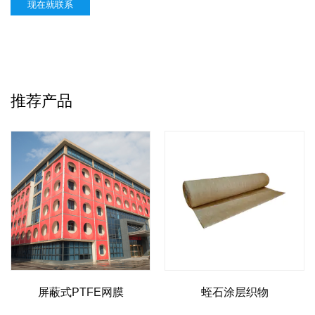
现在就联系
推荐产品
网膜
蛭石涂层织物
铂金结构膜材